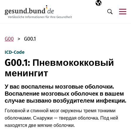
Пропустить навигацию
Выбранный язы
RU
М
Поиск
G00
G00.1
ICD-Code
G00.1: Пневмококковый
менингит
У вас воспалены мозговые оболочки.
Воспаление мозговых оболочек в вашем
случае вызвано возбудителем инфекции.
Головной и спинной мозг окружены тремя тонкими
оболочками. Снаружи — твердая оболочка. Под ней
находятся две мягкие оболочки.