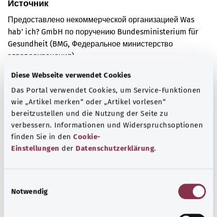
Источник
Предоставлено некоммерческой организацией Was
hab’ ich? GmbH по поручению Bundesministerium für
Gesundheit (BMG, Федеральное министерство
здравоохранения).
Diese Webseite verwendet Cookies
Das Portal verwendet Cookies, um Service-Funktionen
Для хорошей осведомленности
wie „Artikel merken“ oder „Artikel vorlesen“
Другие статьи
bereitzustellen und die Nutzung der Seite zu
verbessern. Informationen und Widerspruchsoptionen
finden Sie in den
Cookie-
Einstellungen
der
Datenschutzerklärung
.
E
Notwendig
i
n
w