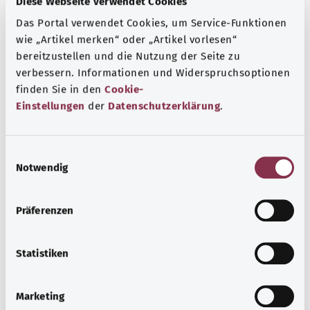
Дополнительные обозначения
Diese Webseite verwendet Cookies
Das Portal verwendet Cookies, um Service-Funktionen
wie „Artikel merken“ oder „Artikel vorlesen“
bereitzustellen und die Nutzung der Seite zu
Указание
verbessern. Informationen und Widerspruchsoptionen
finden Sie in den
Cookie-
Einstellungen
der
Datenschutzerklärung
.
Источник
Предоставлено некоммерческой организацией Was
E
hab’ ich? GmbH по поручению Bundesministerium für
Notwendig
i
Gesundheit (BMG, Федеральное министерство
n
здравоохранения).
w
Präferenzen
i
l
Для хорошей осведомленности
l
Statistiken
i
Другие статьи
g
Marketing
u