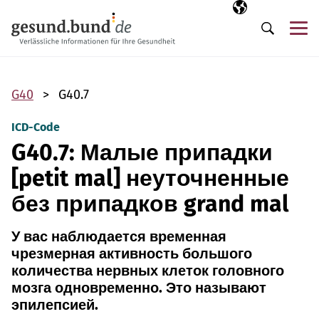
Пропустить навигацию
Выбранный язы
RU
М
Поиск
G40
G40.7
ICD-Code
G40.7: Малые припадки
[petit mal] неуточненные
без припадков grand mal
У вас наблюдается временная
чрезмерная активность большого
количества нервных клеток головного
мозга одновременно. Это называют
эпилепсией.