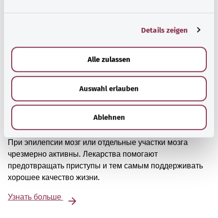
n
g
Details zeigen
s
a
u
Alle zulassen
s
w
Auswahl erlauben
a
h
l
Ablehnen
Эпилепсия
При эпилепсии мозг или отдельные участки мозга
чрезмерно активны. Лекарства помогают
предотвращать приступы и тем самым поддерживать
хорошее качество жизни.
Узнать больше