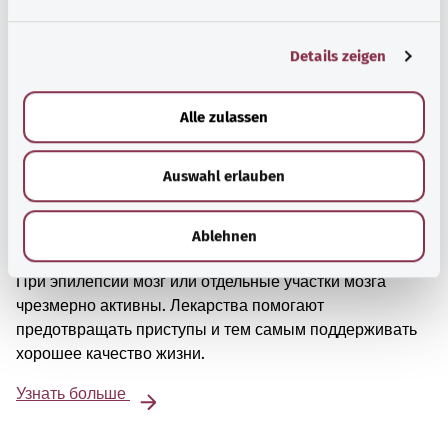
n
g
Details zeigen
s
a
u
Alle zulassen
s
w
Auswahl erlauben
a
h
l
Ablehnen
Эпилепсия
При эпилепсии мозг или отдельные участки мозга
чрезмерно активны. Лекарства помогают
предотвращать приступы и тем самым поддерживать
хорошее качество жизни.
Узнать больше