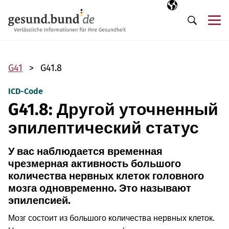
Пропустить навигацию
Выбранный язы
RU
М
Поиск
G41
G41.8
ICD-Code
G41.8: Другой уточненный
эпилептический статус
У вас наблюдается временная
чрезмерная активность большого
количества нервных клеток головного
мозга одновременно. Это называют
эпилепсией.
Мозг состоит из большого количества нервных клеток.