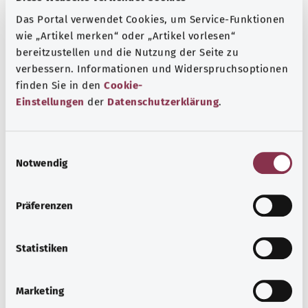
Das Portal verwendet Cookies, um Service-Funktionen
wie „Artikel merken“ oder „Artikel vorlesen“
Указание
bereitzustellen und die Nutzung der Seite zu
verbessern. Informationen und Widerspruchsoptionen
finden Sie in den
Cookie-
Einstellungen
der
Datenschutzerklärung
.
Источник
Предоставлено некоммерческой организацией Was
E
hab’ ich? GmbH по поручению Bundesministerium für
Notwendig
i
Gesundheit (BMG, Федеральное министерство
n
здравоохранения).
w
Präferenzen
i
l
Для хорошей осведомленности
l
Statistiken
Другие статьи
i
g
Marketing
u