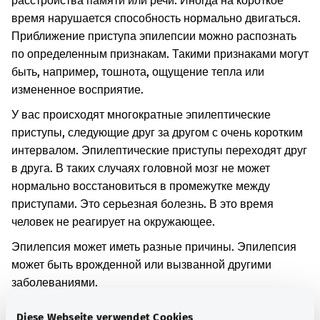
расстройства памяти или речи. Иногда на короткое
время нарушается способность нормально двигаться.
Приближение приступа эпилепсии можно распознать
по определенным признакам. Такими признаками могут
быть, например, тошнота, ощущение тепла или
измененное восприятие.
У вас происходят многократные эпилептические
приступы, следующие друг за другом с очень коротким
интервалом. Эпилептические приступы переходят друг
в друга. В таких случаях головной мозг не может
нормально восстановиться в промежутке между
приступами. Это серьезная болезнь. В это время
человек не реагирует на окружающее.
Эпилепсия может иметь разные причины. Эпилепсия
может быть врожденной или вызванной другими
заболеваниями.
Дополнительные обозначения
Diese Webseite verwendet Cookies