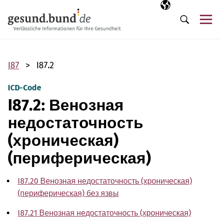
Пропустить навигацию
Выбранный язы
RU
М
Поиск
I87
I87.2
ICD-Code
I87.2: Венозная
недостаточность
(хроническая)
(периферическая)
I87.20 Венозная недостаточность (хроническая)
(периферическая) без язвы
I87.21 Венозная недостаточность (хроническая)