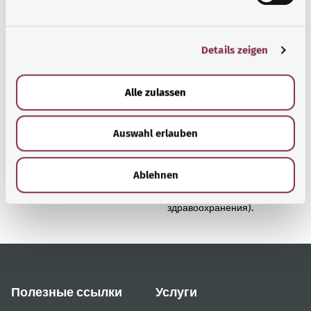
u
n
g
Details zeigen
s
a
Наверх
u
Alle zulassen
s
w
gesund.bund.de
Auswahl erlauben
a
Сервис министерства
h
Bundesministerium für
l
Ablehnen
Gesundheit (Федеральное
министерство
здравоохранения).
Полезные ссылки
Услуги