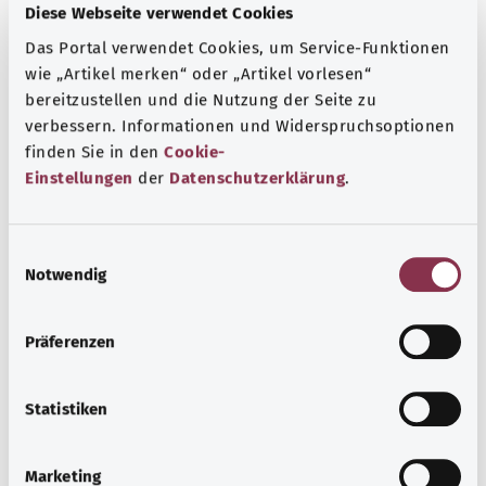
Diese Webseite verwendet Cookies
Das Portal verwendet Cookies, um Service-Funktionen
wie „Artikel merken“ oder „Artikel vorlesen“
bereitzustellen und die Nutzung der Seite zu
verbessern. Informationen und Widerspruchsoptionen
finden Sie in den
Cookie-
Einstellungen
der
Datenschutzerklärung
.
E
Notwendig
i
Варикозное расширение вен
n
w
Варикозно расширенные вены становятся неровными
Präferenzen
i
и приобретают синеватый оттенок. Большинство
l
людей воспринимает их как косметический дефект, но
l
Statistiken
заболевание также может приводить к осложнениям.
i
g
Узнать больше
Marketing