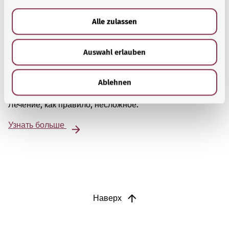
a
u
Alle zulassen
s
w
Язва двенадцатиперстной кишки
Auswahl erlauben
a
h
Язва двенадцатиперстной кишки обычно возникает
l
вследствие регулярного приема обезболивающих
Ablehnen
препаратов или из-за определенных бактерий.
Лечение, как правило, несложное.
Узнать больше
Наверх