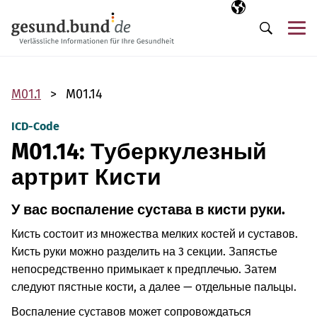
Пропустить навигацию
Выбранный язы
RU
М
Поиск
M01.1
M01.14
ICD-Code
M01.14: Туберкулезный
артрит Кисти
У вас воспаление сустава в кисти руки.
Кисть состоит из множества мелких костей и суставов.
Кисть руки можно разделить на 3 секции. Запястье
непосредственно примыкает к предплечью. Затем
следуют пястные кости, а далее — отдельные пальцы.
Воспаление суставов может сопровождаться