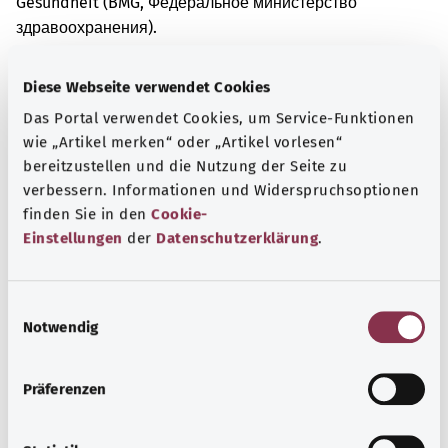
Gesundheit (BMG, Федеральное министерство
здравоохранения).
Diese Webseite verwendet Cookies
Для хорошей осведомленности
Das Portal verwendet Cookies, um Service-Funktionen
Другие статьи
wie „Artikel merken“ oder „Artikel vorlesen“
bereitzustellen und die Nutzung der Seite zu
verbessern. Informationen und Widerspruchsoptionen
finden Sie in den
Cookie-
Einstellungen
der
Datenschutzerklärung
.
E
Notwendig
i
n
w
Präferenzen
i
l
Туберкулез