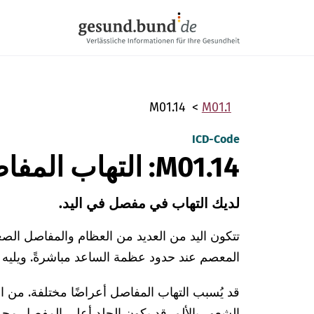
تخطي التنقل
M01.14
M01.1
ICD-Code
M01.14: التهاب المفاصل السُّلِّي في اليد
لديك التهاب في مفصل في اليد.
المعصم عند حدود عظمة الساعد مباشرةً. ويليه م
قد يُسبب التهاب المفاصل أعراضًا مختلفة. من 
الشعور بالألم. قد يكون الجلد أعلى المفصل محمرً