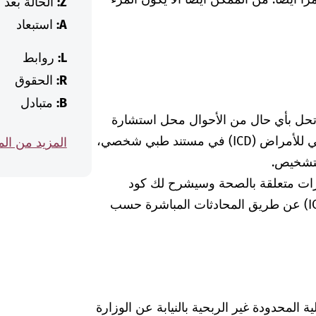
Z:
الحالة بعد
A:
استبعاد
L:
روابط
R:
الحقوق
B:
متبادل
 تحل بأي حال من الأحوال محل استشارة
الطبيبة أو الطبيب. إذا وجدت كود التصنيف الدولي للأمراض (ICD) في مستند طبي شخصي،
المزيد من ال
لتشخيص.
رات متعلقة بالصحة وسيشرح لك كود
التشخيص الخاص بالتصنيف الدولي للأمراض (ICD) عن طريق المحادثات المباشرة حسب
Was hab" ذات المسؤولية المحدودة غير الربحية بالنيابة عن الوزارة