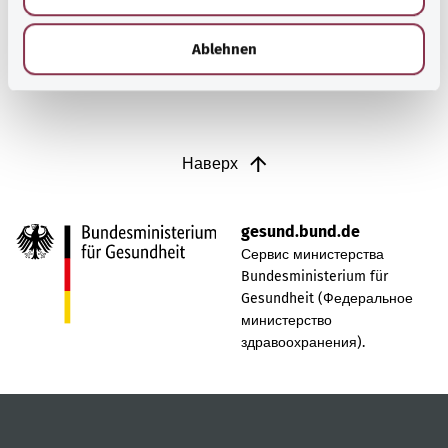
h
Узнать больше
l
Ablehnen
Наверх
gesund.bund.de
Сервис министерства
Bundesministerium für
Gesundheit (Федеральное
министерство
здравоохранения).