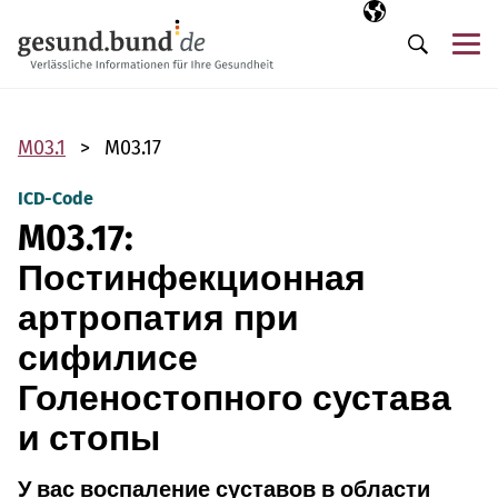
Пропустить навигацию
Выбранный язы
RU
М
Поиск
M03.1
M03.17
ICD-Code
M03.17:
Постинфекционная
артропатия при
сифилисе
Голеностопного сустава
и стопы
У вас воспаление суставов в области