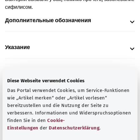
сифилисом.
Дополнительные обозначения
Указание
Источник
Diese Webseite verwendet Cookies
Предоставлено некоммерческой организацией Was
Das Portal verwendet Cookies, um Service-Funktionen
hab’ ich? GmbH по поручению Bundesministerium für
wie „Artikel merken“ oder „Artikel vorlesen“
Gesundheit (BMG, Федеральное министерство
bereitzustellen und die Nutzung der Seite zu
здравоохранения).
verbessern. Informationen und Widerspruchsoptionen
finden Sie in den
Cookie-
Einstellungen
der
Datenschutzerklärung
.
Для хорошей осведомленности