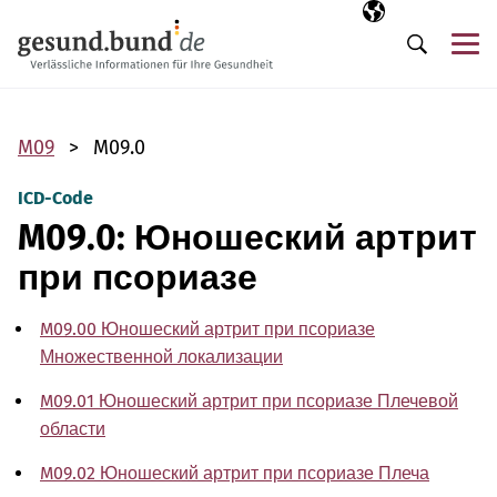
Пропустить навигацию
Выбранный язы
RU
М
Поиск
M09
M09.0
ICD-Code
M09.0: Юношеский артрит
при псориазе
M09.00 Юношеский артрит при псориазе
Множественной локализации
M09.01 Юношеский артрит при псориазе Плечевой
области
M09.02 Юношеский артрит при псориазе Плеча