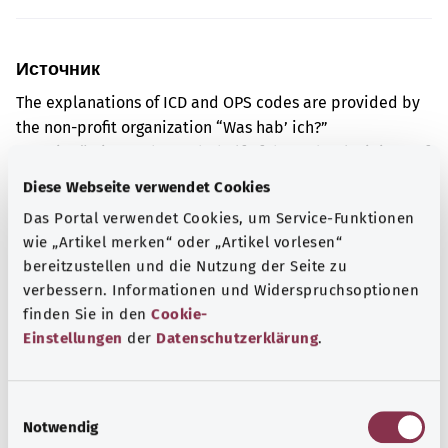
Источник
The explanations of ICD and OPS codes are provided by
the non-profit organization “Was hab’ ich?”
gemeinnützige GmbH on behalf of the Federal Ministry of
Health (BMG).
Diese Webseite verwendet Cookies
Das Portal verwendet Cookies, um Service-Funktionen
wie „Artikel merken“ oder „Artikel vorlesen“
bereitzustellen und die Nutzung der Seite zu
verbessern. Informationen und Widerspruchsoptionen
Для хорошей осведомленности
finden Sie in den
Cookie-
Другие статьи
Einstellungen
der
Datenschutzerklärung
.
E
Notwendig
i