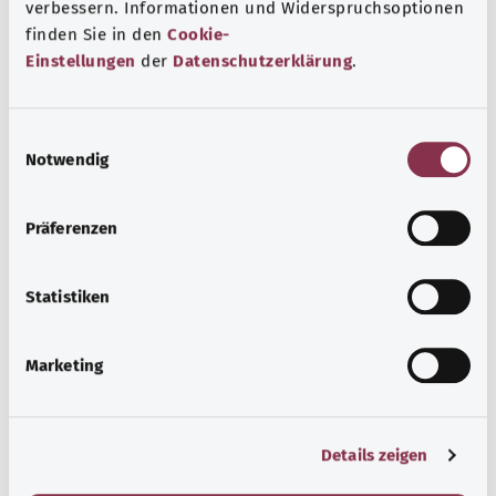
verbessern. Informationen und Widerspruchsoptionen
hab’ ich? GmbH по поручению Bundesministerium für
finden Sie in den
Cookie-
Gesundheit (BMG, Федеральное министерство
Einstellungen
der
Datenschutzerklärung
.
здравоохранения).
E
Notwendig
Для хорошей осведомленности
i
Другие статьи
n
w
Präferenzen
i
l
l
Statistiken
i
g
Marketing
u
n
g
Details zeigen
s
a