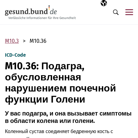
Пропустить навигацию
Выбранный язы
RU
М
Поиск
M10.3
M10.36
ICD-Code
M10.36: Подагра,
обусловленная
нарушением почечной
функции Голени
У вас подагра, и она вызывает симптомы
в области колена или голени.
Коленный сустав соединяет бедренную кость с