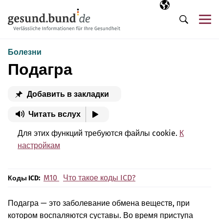
Пропустить навигацию
Выбранный язы
RU
М
Поиск
Болезни
Подагра
Добавить в закладки
Читать вслух
Для этих функций требуются файлы cookie.
К
настройкам
M10
Что такое коды ICD?
Коды ICD:
Подагра — это заболевание обмена веществ, при
котором воспаляются суставы. Во время приступа