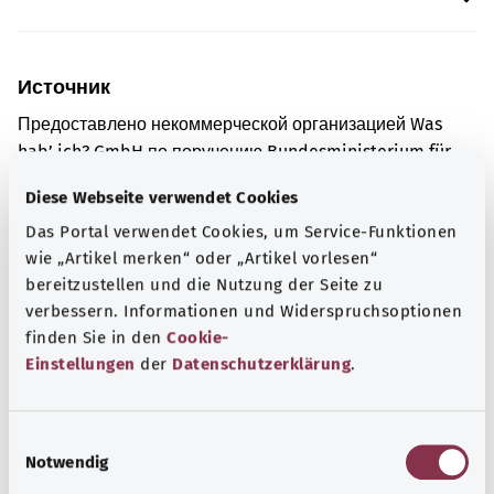
Источник
Предоставлено некоммерческой организацией Was
hab’ ich? GmbH по поручению Bundesministerium für
Gesundheit (BMG, Федеральное министерство
Diese Webseite verwendet Cookies
здравоохранения).
Das Portal verwendet Cookies, um Service-Funktionen
wie „Artikel merken“ oder „Artikel vorlesen“
bereitzustellen und die Nutzung der Seite zu
Для хорошей осведомленности
verbessern. Informationen und Widerspruchsoptionen
Другие статьи
finden Sie in den
Cookie-
Einstellungen
der
Datenschutzerklärung
.
E
Notwendig
i
n