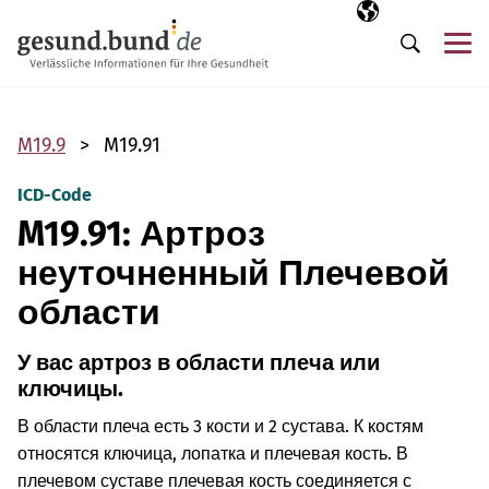
Пропустить навигацию
Выбранный язы
RU
М
Поиск
M19.9
M19.91
ICD-Code
M19.91: Артроз
неуточненный Плечевой
области
У вас артроз в области плеча или
ключицы.
В области плеча есть 3 кости и 2 сустава. К костям
относятся ключица, лопатка и плечевая кость. В
плечевом суставе плечевая кость соединяется с