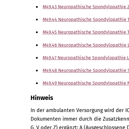
M49.43 Neuropathische Spondylopathie Z
M49.44 Neuropathische Spondylopathie 
M49.45 Neuropathische Spondylopathie 
M49.46 Neuropathische Spondylopathie
M49.47 Neuropathische Spondylopathie 
M49.48 Neuropathische Spondylopathie S
M49.49 Neuropathische Spondylopathie N
Hinweis
In der
ambulanten
Versorgung wird der I
Dokumenten immer durch die Zusatzkennze
G, V oder Z) ergänzt: A (Ausgeschlossene 