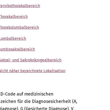
ervikothorakalbereich
Thorakalbereich
Thorakolumbalbereich
 Lumbalbereich
Lumbosakralbereich
akral- und Sakrokokzygealbereich
icht näher bezeichnete Lokalisation
CD-Code auf medizinischen
ichen für die Diagnosesicherheit (A,
Diagnose), G (Gesicherte Diagnose), V