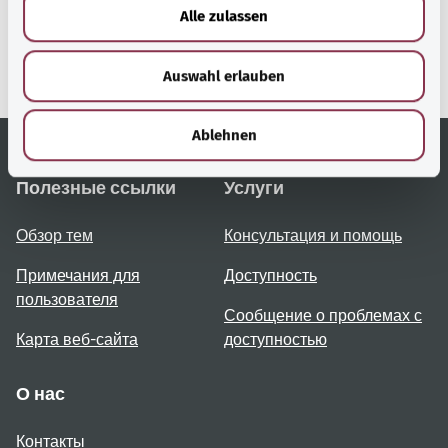
Bundesministerium für
u
Alle zulassen
Gesundheit (Федеральное
s
министерство
w
здравоохранения).
Auswahl erlauben
a
h
l
Ablehnen
Полезные ссылки
Услуги
Обзор тем
Консультация и помощь
Примечания для
Доступность
пользователя
Сообщение о проблемах с
Карта веб-сайта
доступностью
О нас
Контакты