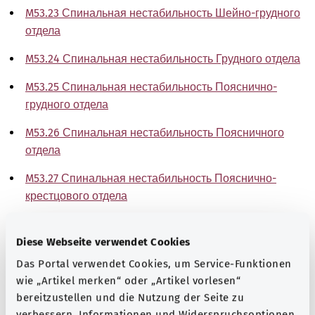
M53.23 Спинальная нестабильность Шейно-грудного
отдела
M53.24 Спинальная нестабильность Грудного отдела
M53.25 Спинальная нестабильность Пояснично-
грудного отдела
M53.26 Спинальная нестабильность Поясничного
отдела
M53.27 Спинальная нестабильность Пояснично-
крестцового отдела
M53.28 Спинальная нестабильность Крестцового и
крестцово-копчикового отдела
Diese Webseite verwendet Cookies
Das Portal verwendet Cookies, um Service-Funktionen
M53.29 Спинальная нестабильность Неуточненной
wie „Artikel merken“ oder „Artikel vorlesen“
локализации
bereitzustellen und die Nutzung der Seite zu
verbessern. Informationen und Widerspruchsoptionen