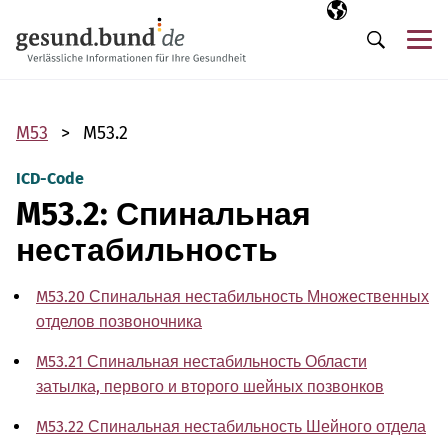
Пропустить навигацию
Выбранный язы
RU
М
Поиск
M53
M53.2
ICD-Code
M53.2: Спинальная
нестабильность
M53.20 Спинальная нестабильность Множественных
отделов позвоночника
M53.21 Спинальная нестабильность Области
затылка, первого и второго шейных позвонков
M53.22 Спинальная нестабильность Шейного отдела