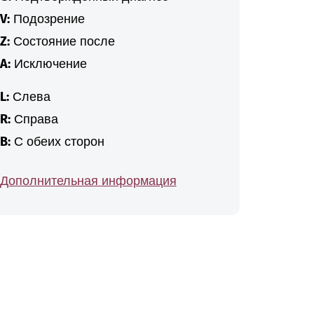
V:
Подозрение
Z:
Состояние после
A:
Исключение
L:
Слева
R:
Справа
B:
С обеих сторон
Дополнительная информация