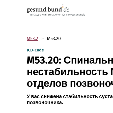
Пропустить навигацию
M53.2
M53.20
ICD-Code
M53.20: Спиналь
нестабильность
отделов позвоно
У вас снижена стабильность суст
позвоночника.