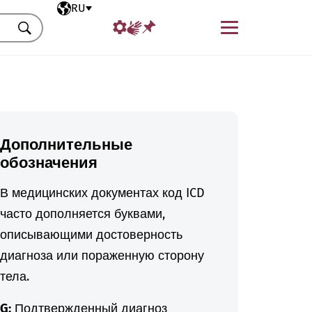
Выбранный язык
RU
Меню
Искать
Дополнительные
обозначения
В медицинских документах код ICD
часто дополняется буквами,
описывающими достоверность
диагноза или пораженную сторону
тела.
G:
Подтвержденный диагноз