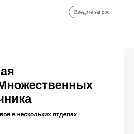
ная
 Множественных
чника
авов в нескольких отделах