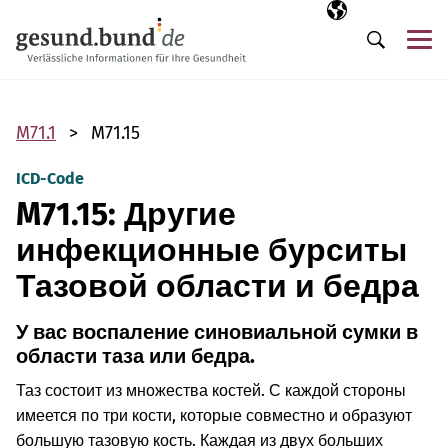
Пропустить навигацию
Выбранный язы
RU
М
Поиск
M71.1
M71.15
ICD-Code
M71.15: Другие
инфекционные бурситы
Тазовой области и бедра
У вас воспаление синовиальной сумки в
области таза или бедра.
Таз состоит из множества костей. С каждой стороны
имеется по три кости, которые совместно и образуют
большую тазовую кость. Каждая из двух больших