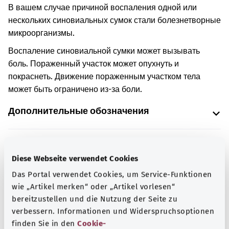
В вашем случае причиной воспаления одной или
нескольких синовиальных сумок стали болезнетворные
микроорганизмы.
Воспаление синовиальной сумки может вызывать
боль. Пораженный участок может опухнуть и
покраснеть. Движение пораженным участком тела
может быть ограничено из-за боли.
Дополнительные обозначения
Указание
Diese Webseite verwendet Cookies
Das Portal verwendet Cookies, um Service-Funktionen
wie „Artikel merken“ oder „Artikel vorlesen“
Источник
bereitzustellen und die Nutzung der Seite zu
verbessern. Informationen und Widerspruchsoptionen
Предоставлено некоммерческой организацией Was
finden Sie in den
Cookie-
hab’ ich? GmbH по поручению Bundesministerium für