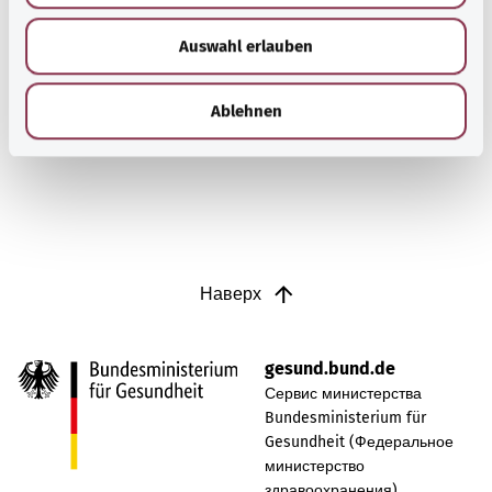
Воспаление синовиальной сумки
w
Auswahl erlauben
a
Воспаление синовиальной сумки (бурсит) проявляется
h
в виде отека и болей, например, в локте или колене.
l
Ablehnen
Узнать больше
Наверх
gesund.bund.de
Сервис министерства
Bundesministerium für
Gesundheit (Федеральное
министерство
здравоохранения).