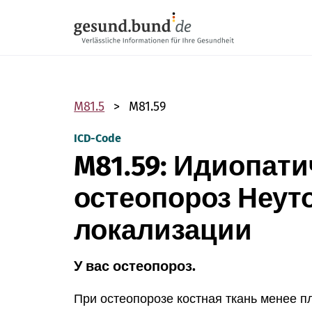
Пропустить навигацию
M81.5
M81.59
ICD-Code
M81.59: Идиопат
остеопороз Неут
локализации
У вас остеопороз.
При остеопорозе костная ткань менее пл