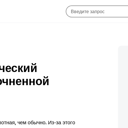
ический
очненной
отная, чем обычно. Из-за этого