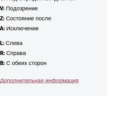
V:
Подозрение
Z:
Состояние после
A:
Исключение
L:
Слева
R:
Справа
B:
С обеих сторон
Дополнительная информация