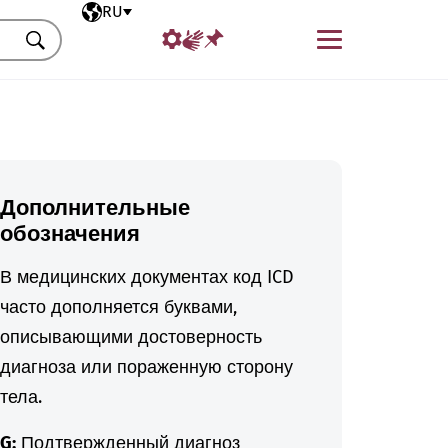
Выбранный язык
RU
Меню
Искать
Дополнительные
обозначения
В медицинских документах код ICD
часто дополняется буквами,
описывающими достоверность
диагноза или пораженную сторону
тела.
G:
Подтвержденный диагноз