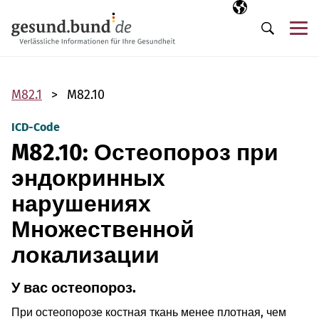
Пропустить навигацию
Выбранный язы
RU
М
Поиск
M82.1
M82.10
ICD-Code
M82.10: Остеопороз при
эндокринных
нарушениях
Множественной
локализации
У вас остеопороз.
При остеопорозе костная ткань менее плотная, чем