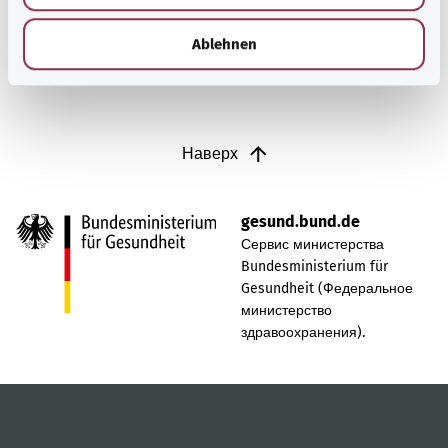
h
Узнать больше
l
Ablehnen
Наверх
gesund.bund.de
Сервис министерства
Bundesministerium für
Gesundheit (Федеральное
министерство
здравоохранения).