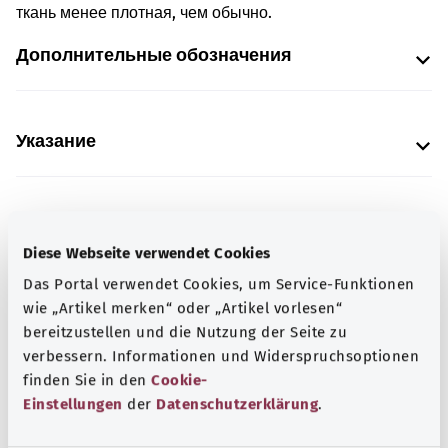
ткань менее плотная, чем обычно.
Дополнительные обозначения
Указание
Источник
Diese Webseite verwendet Cookies
Предоставлено некоммерческой организацией Was
Das Portal verwendet Cookies, um Service-Funktionen
hab’ ich? GmbH по поручению Bundesministerium für
wie „Artikel merken“ oder „Artikel vorlesen“
Gesundheit (BMG, Федеральное министерство
bereitzustellen und die Nutzung der Seite zu
здравоохранения).
verbessern. Informationen und Widerspruchsoptionen
finden Sie in den
Cookie-
Einstellungen
der
Datenschutzerklärung
.
Для хорошей осведомленности