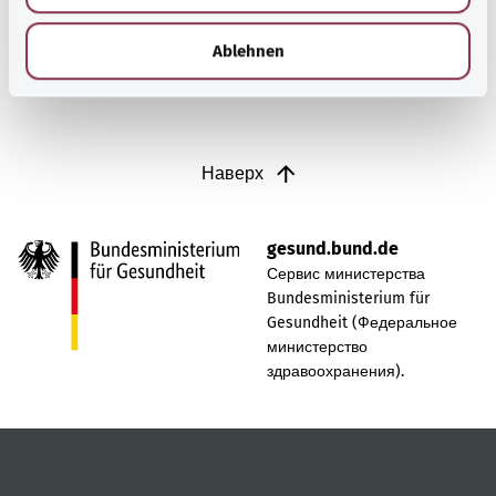
h
Узнать больше
l
Ablehnen
Наверх
gesund.bund.de
Сервис министерства
Bundesministerium für
Gesundheit (Федеральное
министерство
здравоохранения).