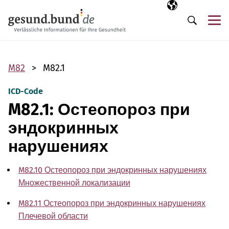
Пропустить навигацию
Выбранный язы
RU
М
Поиск
M82
M82.1
ICD-Code
M82.1: Остеопороз при
эндокринных
нарушениях
M82.10 Остеопороз при эндокринных нарушениях
Множественной локализации
M82.11 Остеопороз при эндокринных нарушениях
Плечевой области