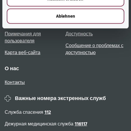
h
Полезные ссылки
Услуги
l
Ablehnen
Обзор тем
Консультация и помощь
Примечания для
Доступность
пользователя
Сообщение о проблемах с
Карта веб-сайта
доступностью
О нас
Контакты
Важные номера экстренных служб
Служба спасения
112
Дежурная медицинская служба
116117