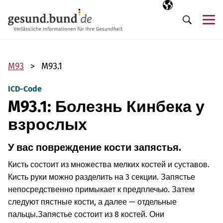
Пропустить навигацию
Выбранный язы
RU
М
Поиск
M93
M93.1
ICD-Code
M93.1: Болезнь Кинбека у
взрослых
У вас повреждение кости запястья.
Кисть состоит из множества мелких костей и суставов.
Кисть руки можно разделить на 3 секции. Запястье
непосредственно примыкает к предплечью. Затем
следуют пястные кости, а далее — отдельные
пальцы.
Запястье состоит из 8 костей. Они