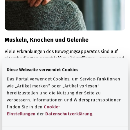
Muskeln, Knochen und Gelenke
Viele Erkrankungen des Bewegungsapparates sind auf
altersbedingten Verschleiß zurückzuführen – zunehmend
auch auf zu wenig Bewegung und zu viel Sitzen.
Diese Webseite verwendet Cookies
Mehr erfahren
Das Portal verwendet Cookies, um Service-Funktionen
wie „Artikel merken“ oder „Artikel vorlesen“
bereitzustellen und die Nutzung der Seite zu
verbessern. Informationen und Widerspruchsoptionen
finden Sie in den
Cookie-
Einstellungen
der
Datenschutzerklärung
.