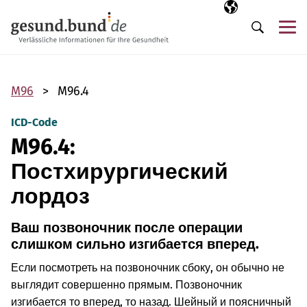
Пропустить навигацию
Выбранный язы
RU
М
Поиск
M96
M96.4
ICD-Code
M96.4:
Постхирургический
лордоз
Ваш позвоночник после операции
слишком сильно изгибается вперед.
Если посмотреть на позвоночник сбоку, он обычно не
выглядит совершенно прямым. Позвоночник
изгибается то вперед, то назад. Шейный и поясничный