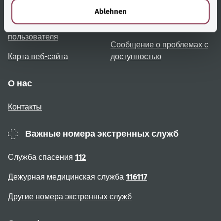
Обзор тем
Консультация и помощь
l
Ablehnen
Примечания для
Доступность
пользователя
Сообщение о проблемах с
Карта веб-сайта
доступностью
О нас
Контакты
Важные номера экстренных служб
Служба спасения
112
Дежурная медицинская служба
116117
Другие номера экстренных служб