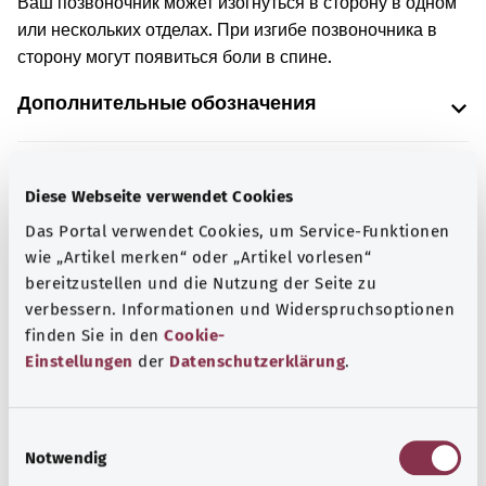
Ваш позвоночник может изогнуться в сторону в одном
или нескольких отделах. При изгибе позвоночника в
сторону могут появиться боли в спине.
Дополнительные обозначения
Указание
Diese Webseite verwendet Cookies
Das Portal verwendet Cookies, um Service-Funktionen
wie „Artikel merken“ oder „Artikel vorlesen“
bereitzustellen und die Nutzung der Seite zu
Источник
verbessern. Informationen und Widerspruchsoptionen
Предоставлено некоммерческой организацией Was
finden Sie in den
Cookie-
hab’ ich? GmbH по поручению Bundesministerium für
Einstellungen
der
Datenschutzerklärung
.
Gesundheit (BMG, Федеральное министерство
здравоохранения).
E
Notwendig
i