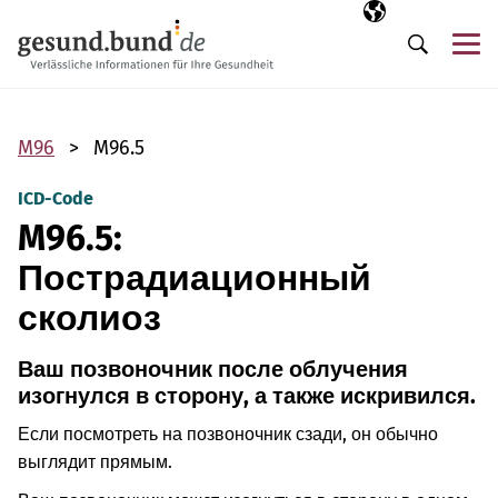
Пропустить навигацию
Выбранный язы
RU
М
Поиск
M96
M96.5
ICD-Code
M96.5:
Пострадиационный
сколиоз
Ваш позвоночник после облучения
изогнулся в сторону, а также искривился.
Если посмотреть на позвоночник сзади, он обычно
выглядит прямым.