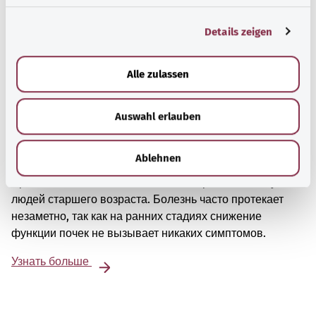
g
Details zeigen
s
a
u
Alle zulassen
s
w
Auswahl erlauben
a
h
l
Хроническая болезнь почек
Ablehnen
Хроническая болезнь почек обычно развивается у
людей старшего возраста. Болезнь часто протекает
незаметно, так как на ранних стадиях снижение
функции почек не вызывает никаких симптомов.
Узнать больше