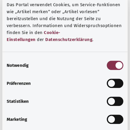
Das Portal verwendet Cookies, um Service-Funktionen
wie „Artikel merken“ oder „Artikel vorlesen“
Указание
bereitzustellen und die Nutzung der Seite zu
verbessern. Informationen und Widerspruchsoptionen
finden Sie in den
Cookie-
Einstellungen
der
Datenschutzerklärung
.
Источник
Предоставлено некоммерческой организацией Was
hab’ ich? GmbH по поручению Bundesministerium für
E
Gesundheit (BMG, Федеральное министерство
Notwendig
i
здравоохранения).
n
w
Präferenzen
i
l
Для хорошей осведомленности
l
Statistiken
Другие статьи
i
g
Marketing
u
n