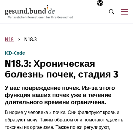
Пропустить навигацию
Выбранный язы
RU
М
Поиск
N18
N18.3
ICD-Code
N18.3: Хроническая
болезнь почек, стадия 3
У вас повреждение почек. Из-за этого
функция ваших почек уже в течение
длительного времени ограничена.
В норме у человека 2 почки. Они фильтруют кровь и
образуют мочу. Таким образом они помогают удалять
токсины из организма. Также почки регулируют,