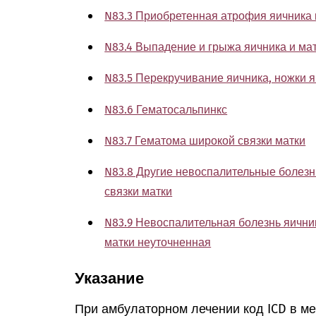
N83.3 Приобретенная атрофия яичника 
N83.4 Выпадение и грыжа яичника и ма
N83.5 Перекручивание яичника, ножки 
N83.6 Гематосальпинкс
N83.7 Гематома широкой связки матки
N83.8 Другие невоспалительные болезн
связки матки
N83.9 Невоспалительная болезнь яични
матки неуточненная
Указание
При амбулаторном лечении код ICD в м