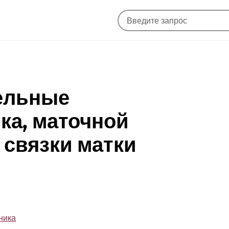
ельные
ка, маточной
 связки матки
ника