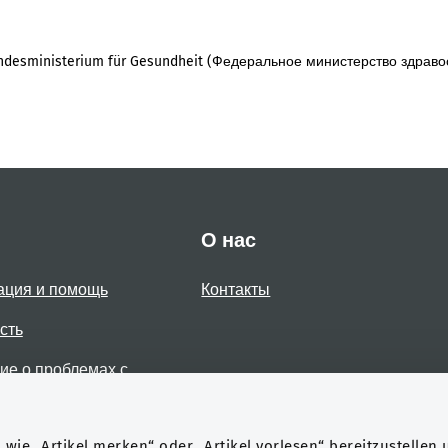
desministerium für Gesundheit (Федеральное министерство здраво
О нас
ация и помощь
Контакты
сть
е о проблемах с
стью
wie „Artikel merken“ oder „Artikel vorlesen“ bereitzustellen 