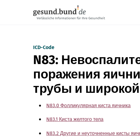
Пропустить навигацию
ICD-Code
N83: Невоспалит
поражения яични
трубы и широкой
N83.0 Фолликулярная киста яичника
N83.1 Киста желтого тела
N83.2 Другие и неуточненные кисты яич