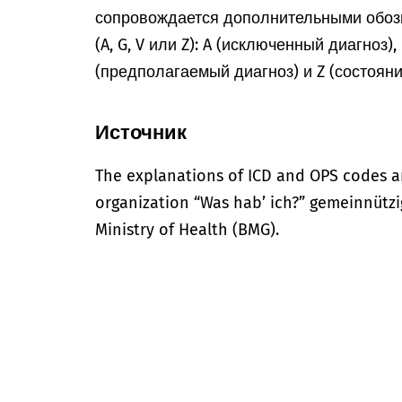
сопровождается дополнительными обоз
(A, G, V или Z): A (исключенный диагноз)
(предполагаемый диагноз) и Z (состоян
Источник
The explanations of ICD and OPS codes a
organization “Was hab’ ich?” gemeinnütz
Ministry of Health (BMG).