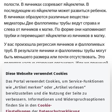
полости. В яичниках созревают яйцеклетки. В
последующем из яйцеклетки может развиться ребенок.
В яичниках образуются различные вещества-
медиаторы.
Две фаллопиевы трубы ведут справа и
слева от яичников к матке. По форме они напоминают
трубки и перемещают яйцеклетки из яичников в матку.
У вас произошла регрессия яичников и фаллопиевых
труб. В результате яичники и фаллопиевы трубы могут
быть меньшего размера или почти отсутствовать. Это
является частью старения организма. Или же причиной
могут быть различные заболевания.
Diese Webseite verwendet Cookies
Дополнительные обозначения
Das Portal verwendet Cookies, um Service-Funktionen
wie „Artikel merken“ oder „Artikel vorlesen“
bereitzustellen und die Nutzung der Seite zu
verbessern. Informationen und Widerspruchsoptionen
Указание
finden Sie in den
Cookie-
Einstellungen
der
Datenschutzerklärung
.