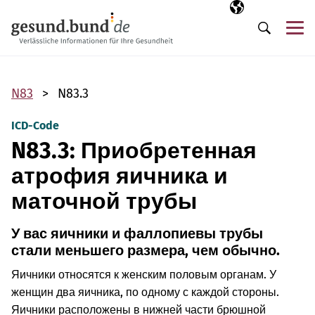
Пропустить навигацию
Выбранный язы
RU
М
Поиск
N83
N83.3
ICD-Code
N83.3: Приобретенная
атрофия яичника и
маточной трубы
У вас яичники и фаллопиевы трубы
стали меньшего размера, чем обычно.
Яичники относятся к женским половым органам. У
женщин два яичника, по одному с каждой стороны.
Яичники расположены в нижней части брюшной