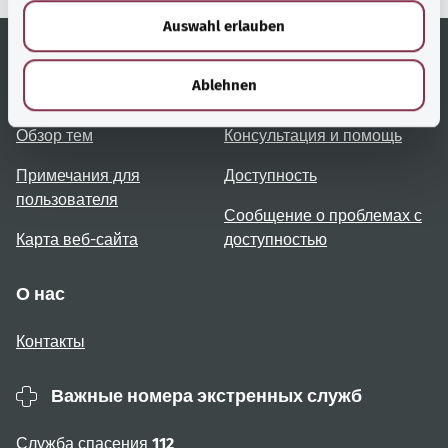
w
Auswahl erlauben
a
h
l
Ablehnen
Полезные ссылки
Услуги
Обзор тем
Консультация и помощь
Примечания для
Доступность
пользователя
Сообщение о проблемах с
Карта веб-сайта
доступностью
О нас
Контакты
Важные номера экстренных служб
Служба спасения
112