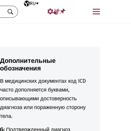
Выбранный язык
RU
Меню
Искать
Дополнительные
обозначения
В медицинских документах код ICD
часто дополняется буквами,
описывающими достоверность
диагноза или пораженную сторону
тела.
G:
Подтвержденный диагноз