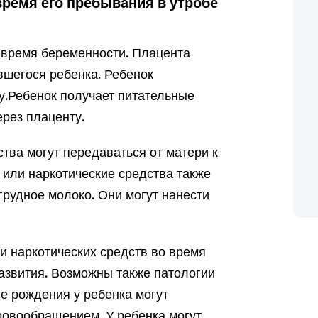
ремя его пребывания в утробе
о время беременности. Плацента
ившегося ребенка. Ребенок
у.
Ребенок получает питательные
ерез плаценту.
тва могут передаваться от матери к
 или наркотические средства также
грудное молоко. Они могут нанести
 наркотических средств во время
азвития. Возможны также патологии
ле рождения у ребенка могут
ровообращением. У ребенка могут