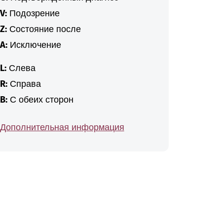
V:
Подозрение
Z:
Состояние после
A:
Исключение
L:
Слева
R:
Справа
B:
С обеих сторон
Дополнительная информация