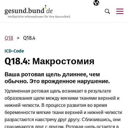
Пропустить навигацию
Выбранный язы
RU
М
Поиск
Q18
Q18.4
ICD-Code
Q18.4: Макростомия
Ваша ротовая щель длиннее, чем
обычно. Это врожденное нарушение.
Удлиненная ротовая щель возникает в результате
образования щели между мягкими тканями верхней и
нижней челюсти. В процессе развития во время
беременности мягкие ткани верхней и нижней челюсти
разрастаются навстречу друг другу. Сблизившись, они
сращиваются друг с другом. Ротовая щель остается в