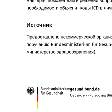
Ваш врач поможет вам в решении вопрос
необходимости объяснит коды ICD в лич
Источник
Предоставлено некоммерческой организ
поручению Bundesministerium für Gesun
министерство здравоохранения).
gesund.bund.de
Сервис министерства Bun