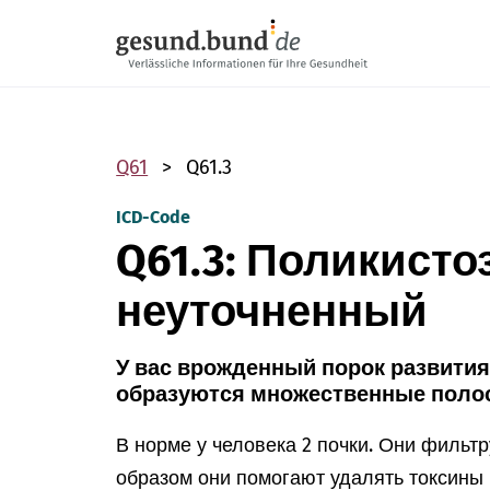
Пропустить навигацию
Q61
Q61.3
ICD-Code
Q61.3: Поликисто
неуточненный
У вас врожденный порок развития,
образуются множественные полос
В норме у человека 2 почки. Они фильтр
образом они помогают удалять токсины 