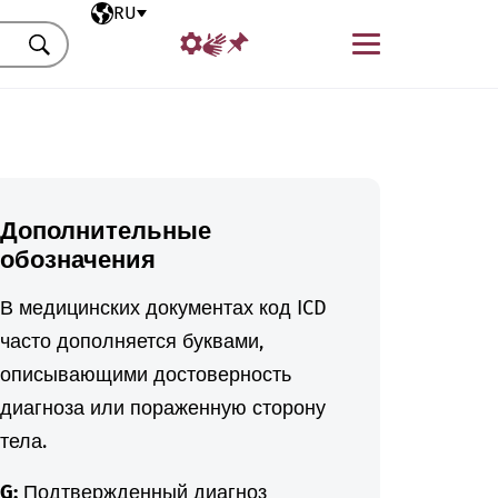
Выбранный язык
RU
Меню
Искать
Дополнительные
обозначения
В медицинских документах код ICD
часто дополняется буквами,
описывающими достоверность
диагноза или пораженную сторону
тела.
G:
Подтвержденный диагноз