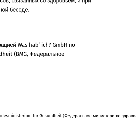
ов, связанных со здоровьем, и при
ной беседе.
ацией Was hab’ ich? GmbH по
dheit (BMG, Федеральное
desministerium für Gesundheit (Федеральное министерство здраво