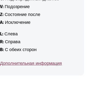
V:
Подозрение
Z:
Состояние после
A:
Исключение
L:
Слева
R:
Справа
B:
С обеих сторон
Дополнительная информация