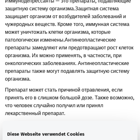
Иммунодепрессанты — это препараты, подавляющие
защитную систему организма.
Защитная система
защищает организм от возбудителей заболеваний и
чужеродных веществ. Кроме того, иммунная система
может уничтожать клетки организма, которые
патологически изменены.
Антинеопластические
препараты замедляют или предотвращают рост клеток
организма. Их можно применять, в частности, при
онкологических заболеваниях. Антинеопластические
препараты также могут подавлять защитную систему
организма.
Препарат может стать причиной отравления, если
принять его в слишком большой дозе. Также возможно,
что человек случайно получил или принял
лекарственный препарат.
Симптомы зависят, в частности, от того, какой
препарат вызвал отравление. Например, может
Diese Webseite verwendet Cookies
возникнуть тошнота и рвота. Может нарушиться работа