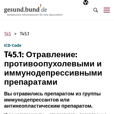
Пропустить навигацию
Выбранный язы
RU
М
Поиск
T45
T45.1
ICD-Code
T45.1: Отравление:
противоопухолевыми и
иммунодепрессивными
препаратами
Вы отравились препаратом из группы
иммунодепрессантов или
антинеопластическим препаратом.