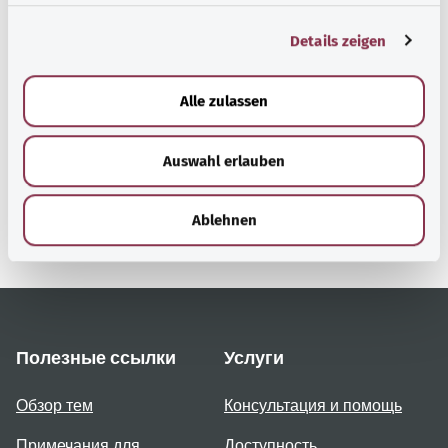
g
Details zeigen
s
Наверх
a
u
Alle zulassen
s
gesund.bund.de
w
Сервис министерства
Auswahl erlauben
a
Bundesministerium für
h
Gesundheit (Федеральное
l
министерство
Ablehnen
здравоохранения).
Полезные ссылки
Услуги
Обзор тем
Консультация и помощь
Примечания для
Доступность