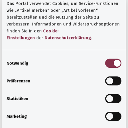
Das Portal verwendet Cookies, um Service-Funktionen
почек, печени и других органов. Антинеопластические
wie „Artikel merken“ oder „Artikel vorlesen“
препараты могут приводить к выпадению волос. Также
bereitzustellen und die Nutzung der Seite zu
может повыситься восприимчивость к инфекционным
verbessern. Informationen und Widerspruchsoptionen
заболеваниям.
finden Sie in den
Cookie-
Einstellungen
der
Datenschutzerklärung
.
Дополнительные обозначения
E
Notwendig
i
Указание
n
w
Präferenzen
i
Источник
l
l
Statistiken
Предоставлено некоммерческой организацией Was
i
hab’ ich? GmbH по поручению Bundesministerium für
g
Gesundheit (BMG, Федеральное министерство
Marketing
u
здравоохранения).
n