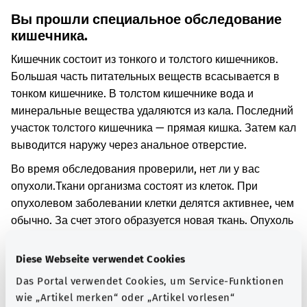
Вы прошли специальное обследование
кишечника.
Кишечник состоит из тонкого и толстого кишечников.
Большая часть питательных веществ всасывается в
тонком кишечнике. В толстом кишечнике вода и
минеральные вещества удаляются из кала. Последний
участок толстого кишечника — прямая кишка. Затем кал
выводится наружу через анальное отверстие.
Во время обследования проверили, нет ли у вас
опухоли.
Ткани организма состоят из клеток. При
опухолевом заболевании клетки делятся активнее, чем
обычно. За счет этого образуется новая ткань. Опухоль
может быть доброкачественной или
злокачественной.
Например, могли быть исследованы
Diese Webseite verwendet Cookies
фрагменты ткани. Также возможно, вам было
Das Portal verwendet Cookies, um Service-Funktionen
проведено визуальное исследование кишечника
wie „Artikel merken“ oder „Artikel vorlesen“
изнутри.