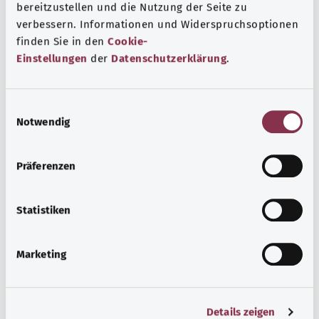
bereitzustellen und die Nutzung der Seite zu
verbessern. Informationen und Widerspruchsoptionen
Дополнительные обозначения
finden Sie in den
Cookie-
Einstellungen
der
Datenschutzerklärung
.
Указание
E
Notwendig
i
n
Источник
w
Präferenzen
Предоставлено некоммерческой организацией Was
i
l
hab’ ich? GmbH по поручению Bundesministerium für
l
Statistiken
Gesundheit (BMG, Федеральное министерство
i
здравоохранения).
g
Marketing
u
n
Наверх
g
Details zeigen
s