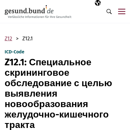
Пропустить навигацию
Выбранный язы
RU
М
Поиск
Z12
Z12.1
ICD-Code
Z12.1: Специальное
скрининговое
обследование с целью
выявления
новообразования
желудочно-кишечного
тракта