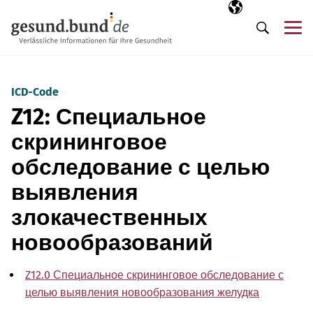
Пропустить навигацию
Выбранный язы
RU
М
Поиск
ICD-Code
Z12: Специальное
скрининговое
обследование с целью
выявления
злокачественных
новообразований
Z12.0 Специальное скрининговое обследование с
целью выявления новообразования желудка