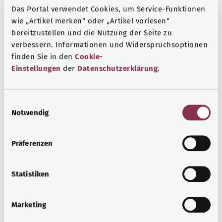
пузыря
Das Portal verwendet Cookies, um Service-Funktionen
wie „Artikel merken“ oder „Artikel vorlesen“
Z12.8 Специальное скрининговое обследование с
bereitzustellen und die Nutzung der Seite zu
целью выявления новообразований других органов
verbessern. Informationen und Widerspruchsoptionen
finden Sie in den
Cookie-
Z12.9 Специальное скрининговое обследование с
Einstellungen
der
Datenschutzerklärung
.
целью выявления новообразования неуточненного
Указание
E
Notwendig
i
n
Источник
w
Präferenzen
i
The explanations of ICD and OPS codes are provided by
l
the non-profit organization “Was hab’ ich?”
l
Statistiken
gemeinnützige GmbH on behalf of the Federal Ministry of
i
Health (BMG).
g
Marketing
u
n