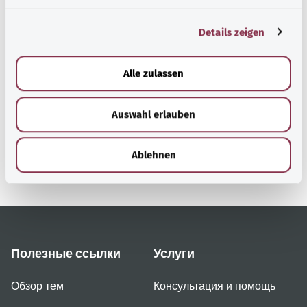
g
Details zeigen
s
Наверх
a
u
Alle zulassen
s
gesund.bund.de
w
Сервис министерства
Auswahl erlauben
a
Bundesministerium für
h
Gesundheit (Федеральное
l
Ablehnen
министерство
здравоохранения).
Полезные ссылки
Услуги
Обзор тем
Консультация и помощь