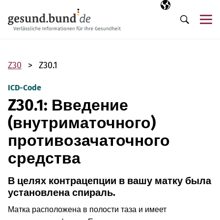
Пропустить навигацию
Выбранный язы
RU
М
Поиск
Z30
Z30.1
ICD-Code
Z30.1: Введение
(внутриматочного)
противозачаточного
средства
В целях контрацепции в вашу матку была
установлена спираль.
Матка расположена в полости таза и имеет