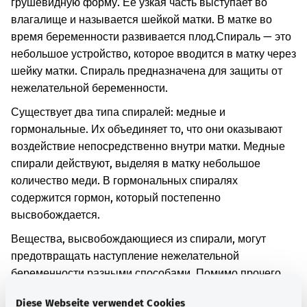
грушевидную форму. Ее узкая часть выступает во
влагалище и называется шейкой матки. В матке во
время беременности развивается плод.
Спираль — это
небольшое устройство, которое вводится в матку через
шейку матки. Спираль предназначена для защиты от
нежелательной беременности.
Существует два типа спиралей: медные и
гормональные. Их объединяет то, что они оказывают
воздействие непосредственно внутри матки. Медные
спирали действуют, выделяя в матку небольшое
количество меди. В гормональных спиралях
содержится гормон, который постепенно
высвобождается.
Вещества, высвобождающиеся из спирали, могут
предотвращать наступление нежелательной
беременности разными способами. Помимо прочего,
они оказывают воздействие на сперматозоиды,
Diese Webseite verwendet Cookies