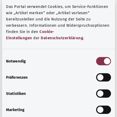
попадающие в матку во время секса. Это затрудняет
оплодотворение яйцеклетки. Кроме того,
Das Portal verwendet Cookies, um Service-Funktionen
wie „Artikel merken“ oder „Artikel vorlesen“
выделяющиеся из спирали вещества воздействуют на
bereitzustellen und die Nutzung der Seite zu
слизистую оболочку матки. В этом случае
verbessern. Informationen und Widerspruchsoptionen
оплодотворенной яйцеклетке сложнее
finden Sie in den
Cookie-
имплантироваться в стенку матки.
Einstellungen
der
Datenschutzerklärung
.
Дополнительные обозначения
E
Notwendig
i
Указание
n
w
Präferenzen
i
l
Источник
l
Statistiken
Предоставлено некоммерческой организацией Was
i
hab’ ich? GmbH по поручению Bundesministerium für
g
Marketing
Gesundheit (BMG, Федеральное министерство
u