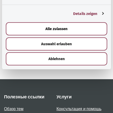
здравоохранения).
n
g
Details zeigen
s
a
Наверх
u
Alle zulassen
s
w
gesund.bund.de
Auswahl erlauben
a
Сервис министерства
Bundesministerium für
h
Gesundheit (Федеральное
l
Ablehnen
министерство
здравоохранения).
Полезные ссылки
Услуги
Обзор тем
Консультация и помощь