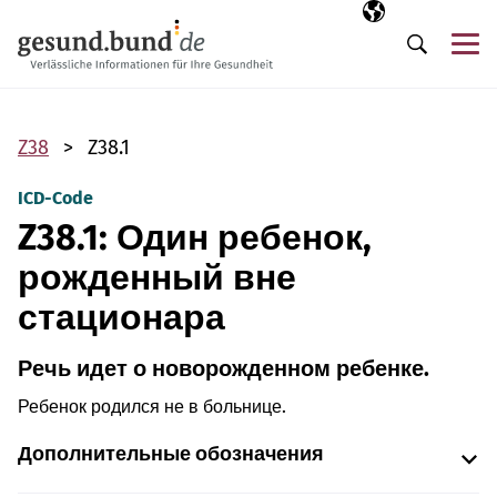
Пропустить навигацию
Выбранный язы
RU
М
Поиск
Z38
Z38.1
ICD-Code
Z38.1: Один ребенок,
рожденный вне
стационара
Речь идет о новорожденном ребенке.
Ребенок родился не в больнице.
Дополнительные обозначения