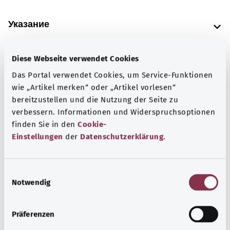
Указание
Diese Webseite verwendet Cookies
Источник
Das Portal verwendet Cookies, um Service-Funktionen
Предоставлено некоммерческой организацией Was
wie „Artikel merken“ oder „Artikel vorlesen“
hab’ ich? GmbH по поручению Bundesministerium für
bereitzustellen und die Nutzung der Seite zu
Gesundheit (BMG, Федеральное министерство
verbessern. Informationen und Widerspruchsoptionen
здравоохранения).
finden Sie in den
Cookie-
Einstellungen
der
Datenschutzerklärung
.
Наверх
E
Notwendig
i
n
gesund.bund.de
w
Сервис министерства
Präferenzen
i
Bundesministerium für