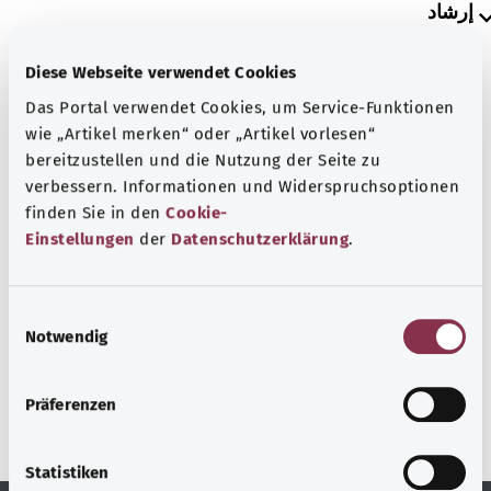
إرشاد
Diese Webseite verwendet Cookies
المصدر
Das Portal verwendet Cookies, um Service-Funktionen
wie „Artikel merken“ oder „Artikel vorlesen“
مُقدم من شركة "Was hab’ ich?‎" ذات المسؤولية المحدودة غير
bereitzustellen und die Nutzung der Seite zu
الربحية بالنيابة عن الوزارة الاتحادية للصحة (BMG).
verbessern. Informationen und Widerspruchsoptionen
finden Sie in den
Cookie-
Einstellungen
der
Datenschutzerklärung
.
رجوع إلى الأعلى
E
gesund.bund.de
Notwendig
i
إحدى الخدمات المقدمة من
n
وزارة الصحة الاتحادية.
w
Präferenzen
i
l
l
Statistiken