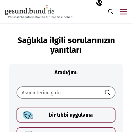
Gezinme menüsünü atla
Seçili dil
TR
Me
Arama
Sağlıkla ilgili sorularınızın
yanıtları
Aradığım:
Ara
bir tıbbi uygulama