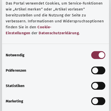
Das Portal verwendet Cookies, um Service-Funktionen
wie „Artikel merken“ oder „Artikel vorlesen“
bereitzustellen und die Nutzung der Seite zu
verbessern. Informationen und Widerspruchsoptionen
finden Sie in den
Cookie-
Einstellungen
der
Datenschutzerklärung
.
E
Notwendig
i
n
w
Präferenzen
i
Ruh ve huzur
l
Spor mu, meditasyon mu? Günlük yaşamın stres ve
l
Statistiken
sıkıntılarıyla başa çıkmak, iç huzuru arttırmak veya
i
dinlenmek için çeşitli önlemler vardır.
g
Marketing
u
Ayrıntılı bilgi edinin
n