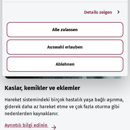
g
Details zeigen
s
a
u
Alle zulassen
s
w
Auswahl erlauben
a
h
l
Ablehnen
Kaslar, kemikler ve eklemler
Hareket sistemindeki birçok hastalık yaşa bağlı aşınma,
giderek daha az hareket etme ve çok fazla oturma gibi
nedenlerden kaynaklanır.
Ayrıntılı bilgi edinin