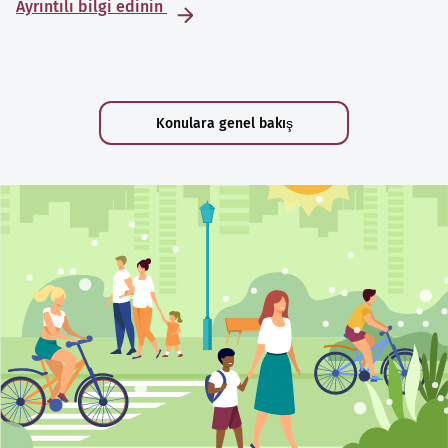
Ayrıntılı bilgi edinin
Konulara genel bakış