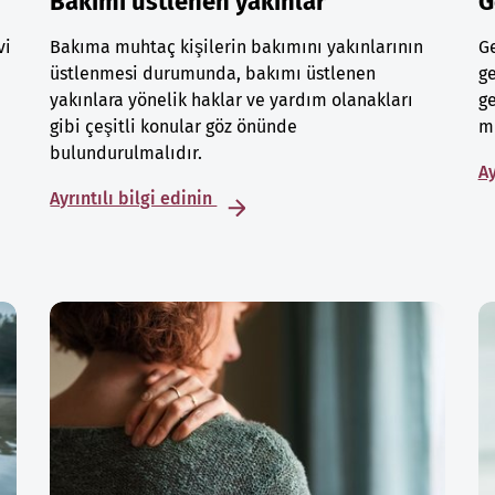
Bakımı üstlenen yakınlar
G
vi
Bakıma muhtaç kişilerin bakımını yakınlarının
Ge
üstlenmesi durumunda, bakımı üstlenen
ge
yakınlara yönelik haklar ve yardım olanakları
ge
gibi çeşitli konular göz önünde
mu
bulundurulmalıdır.
Ay
Ayrıntılı bilgi edinin