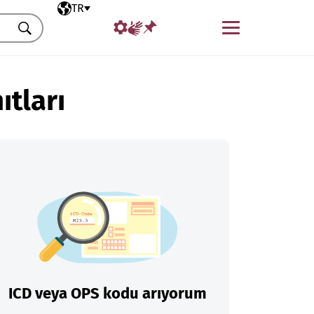
Seçili dil
TR
Menü
Ara
ıtları
ICD veya OPS kodu arıyorum