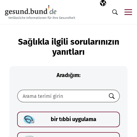
Gezinme menüsünü atla
Seçili dil
TR
Me
Arama
Sağlıkla ilgili sorularınızın
yanıtları
Aradığım:
Ara
bir tıbbi uygulama