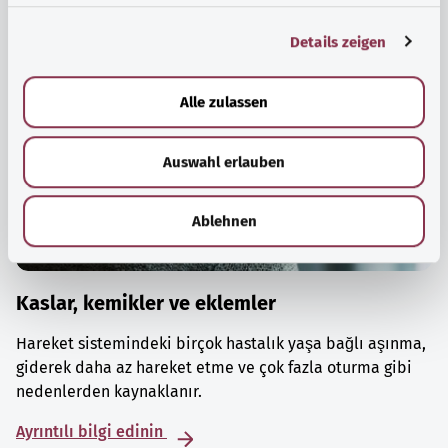
g
Details zeigen
s
a
u
Alle zulassen
s
w
Auswahl erlauben
a
h
l
Ablehnen
Kaslar, kemikler ve eklemler
Hareket sistemindeki birçok hastalık yaşa bağlı aşınma,
giderek daha az hareket etme ve çok fazla oturma gibi
nedenlerden kaynaklanır.
Ayrıntılı bilgi edinin