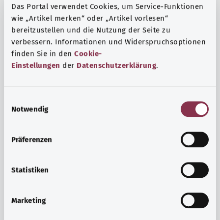
Das Portal verwendet Cookies, um Service-Funktionen
wie „Artikel merken“ oder „Artikel vorlesen“
bereitzustellen und die Nutzung der Seite zu
verbessern. Informationen und Widerspruchsoptionen
finden Sie in den
Cookie-
Einstellungen
der
Datenschutzerklärung
.
E
Notwendig
i
n
w
Präferenzen
i
Ruh ve huzur
l
Spor mu, meditasyon mu? Günlük yaşamın stres ve
l
Statistiken
sıkıntılarıyla başa çıkmak, iç huzuru arttırmak veya
i
dinlenmek için çeşitli önlemler vardır.
g
Marketing
u
Ayrıntılı bilgi edinin
n