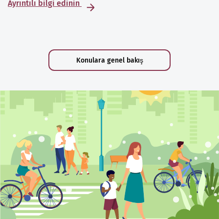
Ayrıntılı bilgi edinin
Konulara genel bakış