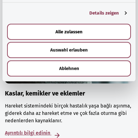
g
Details zeigen
s
a
u
Alle zulassen
s
w
Auswahl erlauben
a
h
l
Ablehnen
Kaslar, kemikler ve eklemler
Hareket sistemindeki birçok hastalık yaşa bağlı aşınma,
giderek daha az hareket etme ve çok fazla oturma gibi
nedenlerden kaynaklanır.
Ayrıntılı bilgi edinin