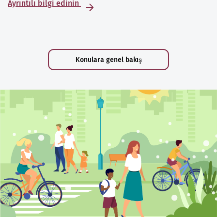
Ayrıntılı bilgi edinin
Konulara genel bakış