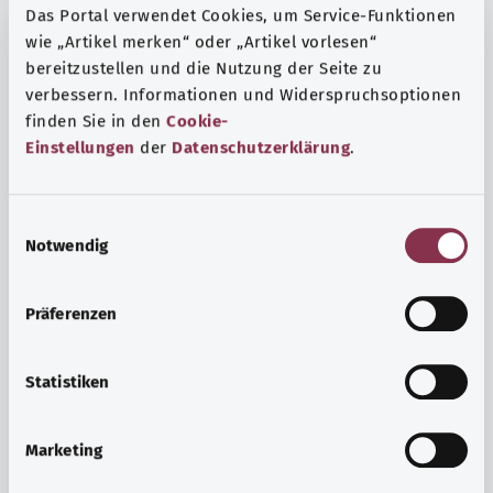
Das Portal verwendet Cookies, um Service-Funktionen
wie „Artikel merken“ oder „Artikel vorlesen“
bereitzustellen und die Nutzung der Seite zu
verbessern. Informationen und Widerspruchsoptionen
finden Sie in den
Cookie-
Einstellungen
der
Datenschutzerklärung
.
E
Notwendig
i
n
w
Präferenzen
i
Ruh ve huzur
l
Spor mu, meditasyon mu? Günlük yaşamın stres ve
l
Statistiken
sıkıntılarıyla başa çıkmak, iç huzuru arttırmak veya
i
dinlenmek için çeşitli önlemler vardır.
g
Marketing
u
Ayrıntılı bilgi edinin
n