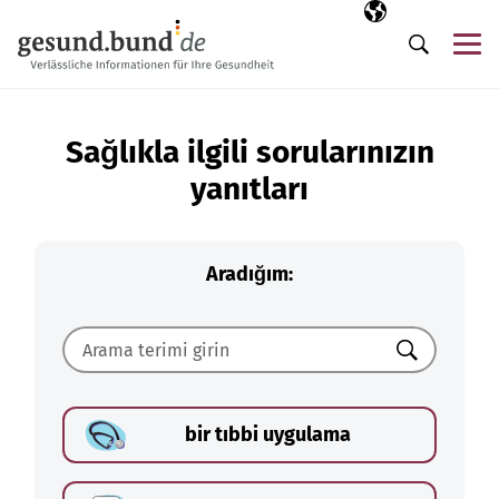
Gezinme menüsünü atla
Seçili dil
TR
Me
Arama
Sağlıkla ilgili sorularınızın
yanıtları
Aradığım:
Ara
bir tıbbi uygulama