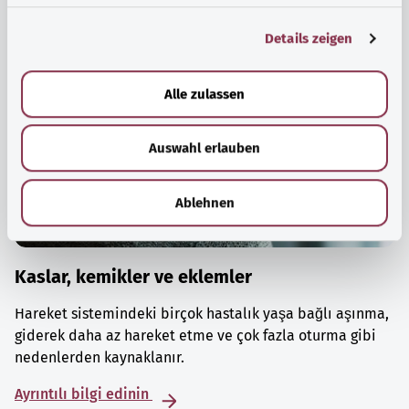
g
Details zeigen
s
a
u
Alle zulassen
s
w
Auswahl erlauben
a
h
l
Ablehnen
Kaslar, kemikler ve eklemler
Hareket sistemindeki birçok hastalık yaşa bağlı aşınma,
giderek daha az hareket etme ve çok fazla oturma gibi
nedenlerden kaynaklanır.
Ayrıntılı bilgi edinin