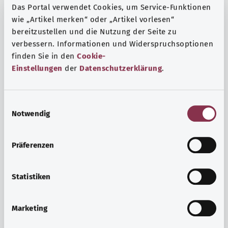
Das Portal verwendet Cookies, um Service-Funktionen
wie „Artikel merken“ oder „Artikel vorlesen“
bereitzustellen und die Nutzung der Seite zu
verbessern. Informationen und Widerspruchsoptionen
finden Sie in den
Cookie-
Einstellungen
der
Datenschutzerklärung
.
E
Notwendig
i
n
w
Präferenzen
i
Ruh ve huzur
l
Spor mu, meditasyon mu? Günlük yaşamın stres ve
l
Statistiken
sıkıntılarıyla başa çıkmak, iç huzuru arttırmak veya
i
dinlenmek için çeşitli önlemler vardır.
g
Marketing
u
Ayrıntılı bilgi edinin
n