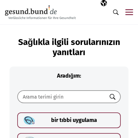
Gezinme menüsünü atla
Seçili dil
TR
Me
Arama
Sağlıkla ilgili sorularınızın
yanıtları
Aradığım:
Ara
bir tıbbi uygulama