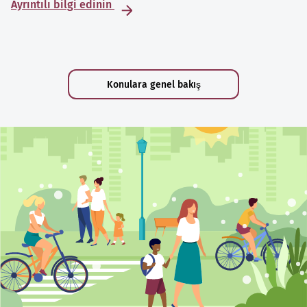
Ayrıntılı bilgi edinin
Konulara genel bakış