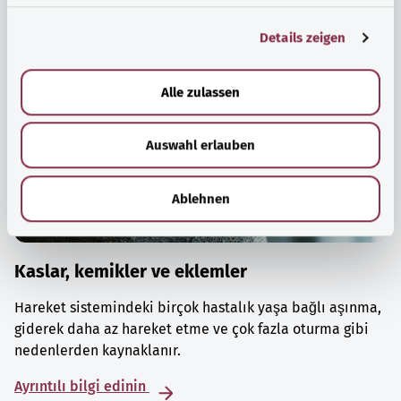
g
Details zeigen
s
a
u
Alle zulassen
s
w
Auswahl erlauben
a
h
l
Ablehnen
Kaslar, kemikler ve eklemler
Hareket sistemindeki birçok hastalık yaşa bağlı aşınma,
giderek daha az hareket etme ve çok fazla oturma gibi
nedenlerden kaynaklanır.
Ayrıntılı bilgi edinin