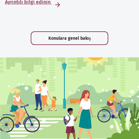
Ayrıntılı bilgi edinin
Konulara genel bakış