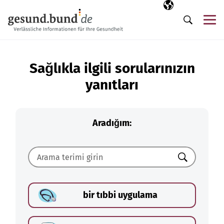
Gezinme menüsünü atla
Seçili dil
TR
Me
Arama
Sağlıkla ilgili sorularınızın
yanıtları
Aradığım:
Ara
bir tıbbi uygulama