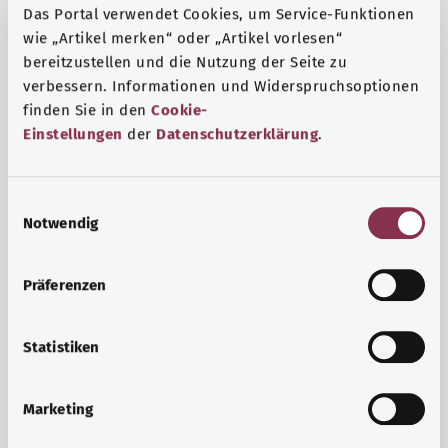
Das Portal verwendet Cookies, um Service-Funktionen
wie „Artikel merken“ oder „Artikel vorlesen“
bereitzustellen und die Nutzung der Seite zu
verbessern. Informationen und Widerspruchsoptionen
finden Sie in den
Cookie-
Einstellungen
der
Datenschutzerklärung
.
E
Notwendig
i
n
w
Präferenzen
i
Ruh ve huzur
l
Spor mu, meditasyon mu? Günlük yaşamın stres ve
l
Statistiken
sıkıntılarıyla başa çıkmak, iç huzuru arttırmak veya
i
dinlenmek için çeşitli önlemler vardır.
g
Marketing
u
Ayrıntılı bilgi edinin
n