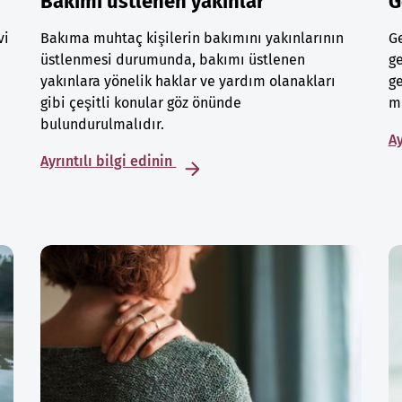
Bakımı üstlenen yakınlar
G
vi
Bakıma muhtaç kişilerin bakımını yakınlarının
Ge
üstlenmesi durumunda, bakımı üstlenen
ge
yakınlara yönelik haklar ve yardım olanakları
ge
gibi çeşitli konular göz önünde
mu
bulundurulmalıdır.
Ay
Ayrıntılı bilgi edinin