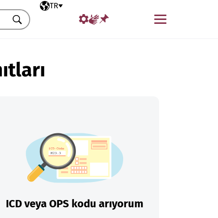
Seçili dil
TR
Menü
Ara
ıtları
ICD veya OPS kodu arıyorum