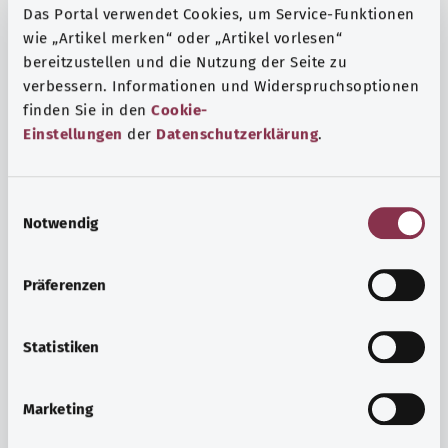
Das Portal verwendet Cookies, um Service-Funktionen
wie „Artikel merken“ oder „Artikel vorlesen“
bereitzustellen und die Nutzung der Seite zu
verbessern. Informationen und Widerspruchsoptionen
finden Sie in den
Cookie-
Einstellungen
der
Datenschutzerklärung
.
E
Notwendig
i
n
w
Präferenzen
i
Ruh ve huzur
l
Spor mu, meditasyon mu? Günlük yaşamın stres ve
l
Statistiken
sıkıntılarıyla başa çıkmak, iç huzuru arttırmak veya
i
dinlenmek için çeşitli önlemler vardır.
g
Marketing
u
Ayrıntılı bilgi edinin
n