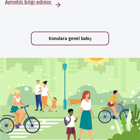
Ayrıntılı bilgi edinin
Konulara genel bakış