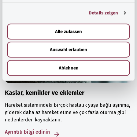
g
Details zeigen
s
a
u
Alle zulassen
s
w
Auswahl erlauben
a
h
l
Ablehnen
Kaslar, kemikler ve eklemler
Hareket sistemindeki birçok hastalık yaşa bağlı aşınma,
giderek daha az hareket etme ve çok fazla oturma gibi
nedenlerden kaynaklanır.
Ayrıntılı bilgi edinin