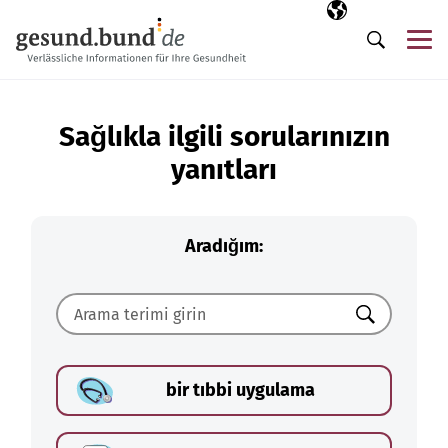
Gezinme menüsünü atla
Seçili dil
TR
Me
Arama
Sağlıkla ilgili sorularınızın
yanıtları
Aradığım:
Ara
bir tıbbi uygulama