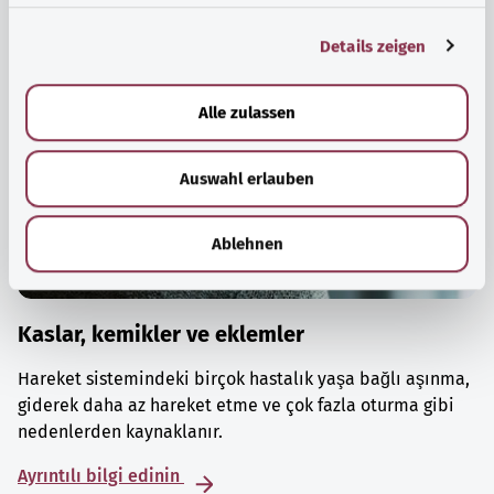
g
Details zeigen
s
a
u
Alle zulassen
s
w
Auswahl erlauben
a
h
l
Ablehnen
Kaslar, kemikler ve eklemler
Hareket sistemindeki birçok hastalık yaşa bağlı aşınma,
giderek daha az hareket etme ve çok fazla oturma gibi
nedenlerden kaynaklanır.
Ayrıntılı bilgi edinin