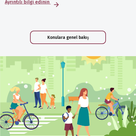
Ayrıntılı bilgi edinin
Konulara genel bakış