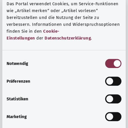
Das Portal verwendet Cookies, um Service-Funktionen
wie „Artikel merken“ oder „Artikel vorlesen“
bereitzustellen und die Nutzung der Seite zu
verbessern. Informationen und Widerspruchsoptionen
finden Sie in den
Cookie-
Einstellungen
der
Datenschutzerklärung
.
E
Notwendig
i
n
w
Präferenzen
i
Ruh ve huzur
l
Spor mu, meditasyon mu? Günlük yaşamın stres ve
l
Statistiken
sıkıntılarıyla başa çıkmak, iç huzuru arttırmak veya
i
dinlenmek için çeşitli önlemler vardır.
g
Marketing
u
Ayrıntılı bilgi edinin
n