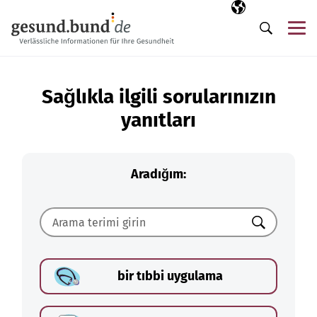
Gezinme menüsünü atla
Seçili dil
TR
Me
Arama
Sağlıkla ilgili sorularınızın
yanıtları
Aradığım:
Ara
bir tıbbi uygulama