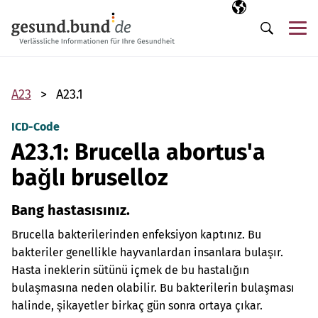
Gezinme menüsünü atla
Seçili dil
TR
Me
Arama
A23
A23.1
ICD-Code
A23.1: Brucella abortus'a
bağlı bruselloz
Bang hastasısınız.
Brucella bakterilerinden enfeksiyon kaptınız. Bu
bakteriler genellikle hayvanlardan insanlara bulaşır.
Hasta ineklerin sütünü içmek de bu hastalığın
bulaşmasına neden olabilir. Bu bakterilerin bulaşması
halinde, şikayetler birkaç gün sonra ortaya çıkar.