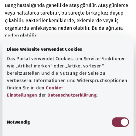
Bang hastalığında genellikle ateş görülür. Ateş günlerce
veya haftalarca sürebilir, bu süreçte birkaç kez düşüp
çıkabilir. Bakteriler kemiklerde, eklemlerde veya iç
organlarda enfeksiyona neden olabilir. Bu da ağrılara
neden olabilir.
Ek kodlar
Diese Webseite verwendet Cookies
Das Portal verwendet Cookies, um Service-Funktionen
wie „Artikel merken“ oder „Artikel vorlesen“
bereitzustellen und die Nutzung der Seite zu
Not
verbessern. Informationen und Widerspruchsoptionen
finden Sie in den
Cookie-
Einstellungen
der
Datenschutzerklärung
.
Kaynak
Federal Sağlık Bakanlığı (BMG) adına "Was hab' ich?"
E
gemeinnützige GmbH tarafından sağlanmıştır.
Notwendig
i
n