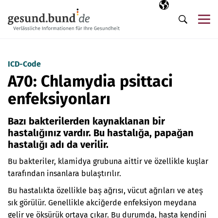
Gezinme menüsünü atla
Seçili dil
TR
Me
Arama
ICD-Code
A70: Chlamydia psittaci
enfeksiyonları
Bazı bakterilerden kaynaklanan bir
hastalığınız vardır. Bu hastalığa, papağan
hastalığı adı da verilir.
Bu bakteriler, klamidya grubuna aittir ve özellikle kuşlar
tarafından insanlara bulaştırılır.
Bu hastalıkta özellikle baş ağrısı, vücut ağrıları ve ateş
sık görülür. Genellikle akciğerde enfeksiyon meydana
gelir ve öksürük ortaya çıkar. Bu durumda, hasta kendini