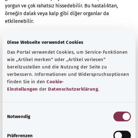
yorgun ve çok rahatsız hissedebilir. Bu hastalıktan,
örneğin dalak veya kalp gibi diğer organlar da
etkilenebilir.
Ek kodlar
Diese Webseite verwendet Cookies
Das Portal verwendet Cookies, um Service-Funktionen
wie „Artikel merken“ oder „Artikel vorlesen“
Not
bereitzustellen und die Nutzung der Seite zu
verbessern. Informationen und Widerspruchsoptionen
finden Sie in den
Cookie-
Kaynak
Einstellungen
der
Datenschutzerklärung
.
Federal Sağlık Bakanlığı (BMG) adına "Was hab' ich?"
gemeinnützige GmbH tarafından sağlanmıştır.
E
Notwendig
i
n
Başa dön
w
Präferenzen