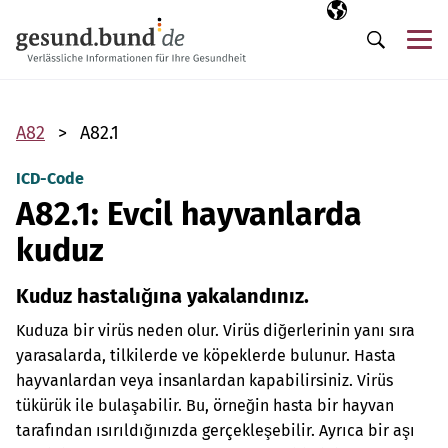
Gezinme menüsünü atla
Seçili dil
TR
Me
Arama
A82
A82.1
ICD-Code
A82.1: Evcil hayvanlarda
kuduz
Kuduz hastalığına yakalandınız.
Kuduza bir virüs neden olur. Virüs diğerlerinin yanı sıra
yarasalarda, tilkilerde ve köpeklerde bulunur. Hasta
hayvanlardan veya insanlardan kapabilirsiniz. Virüs
tükürük ile bulaşabilir. Bu, örneğin hasta bir hayvan
tarafından ısırıldığınızda gerçekleşebilir. Ayrıca bir aşı