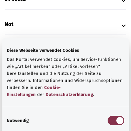
Not
Kaynak
Diese Webseite verwendet Cookies
Federal Sağlık Bakanlığı (BMG) adına "Was hab' ich?"
Das Portal verwendet Cookies, um Service-Funktionen
gemeinnützige GmbH tarafından sağlanmıştır.
wie „Artikel merken“ oder „Artikel vorlesen“
bereitzustellen und die Nutzung der Seite zu
verbessern. Informationen und Widerspruchsoptionen
finden Sie in den
Cookie-
Kapsamlı bilgi
Einstellungen
der
Datenschutzerklärung
.
Diğer yazılar
E
Notwendig
i
n