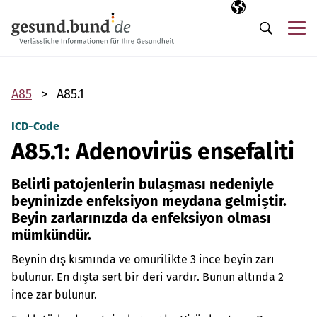
Gezinme menüsünü atla
Seçili dil
TR
Me
Arama
A85
A85.1
ICD-Code
A85.1: Adenovirüs ensefaliti
Belirli patojenlerin bulaşması nedeniyle
beyninizde enfeksiyon meydana gelmiştir.
Beyin zarlarınızda da enfeksiyon olması
mümkündür.
Beynin dış kısmında ve omurilikte 3 ince beyin zarı
bulunur. En dışta sert bir deri vardır. Bunun altında 2
ince zar bulunur.