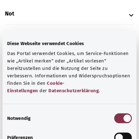
Not
Kaynak
Diese Webseite verwendet Cookies
Federal Sağlık Bakanlığı (BMG) adına "Was hab' ich?"
Das Portal verwendet Cookies, um Service-Funktionen
gemeinnützige GmbH tarafından sağlanmıştır.
wie „Artikel merken“ oder „Artikel vorlesen“
bereitzustellen und die Nutzung der Seite zu
verbessern. Informationen und Widerspruchsoptionen
finden Sie in den
Cookie-
Kapsamlı bilgi
Einstellungen
der
Datenschutzerklärung
.
Diğer yazılar
E
Notwendig
i
n
w
Präferenzen