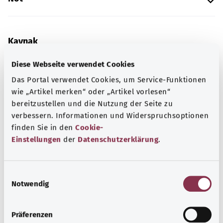
Kaynak
Federal Sağlık Bakanlığı (BMG) adına "Was hab' ich?"
Diese Webseite verwendet Cookies
gemeinnützige GmbH tarafından sağlanmıştır.
Das Portal verwendet Cookies, um Service-Funktionen
wie „Artikel merken“ oder „Artikel vorlesen“
bereitzustellen und die Nutzung der Seite zu
Kapsamlı bilgi
verbessern. Informationen und Widerspruchsoptionen
Diğer yazılar
finden Sie in den
Cookie-
Einstellungen
der
Datenschutzerklärung
.
E
Notwendig
i
n
w
Präferenzen
i