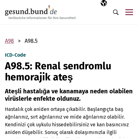
Gezinme menüsünü atla
Seçili dil
TR
Me
Arama
A98
A98.5
ICD-Code
A98.5: Renal sendromlu
hemorajik ateş
Ateşli hastalığa ve kanamaya neden olabilen
virüslerle enfekte oldunuz.
Hastalık çok aniden ortaya çıkabilir. Başlangıçta baş
ağrılarınız, sırt ağrılarınız ve mide ağrılarınız olabilir.
Kendinizi çok uykulu hissedebilirsiniz ve kan basıncınız
aniden düşebilir. Sonuç olarak dolaşımınızla ilgili