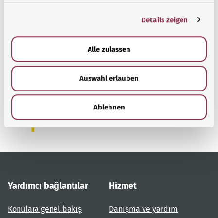
g
Details zeigen
s
a
u
Alle zulassen
Başa dön
s
w
Auswahl erlauben
a
gesund.bund.de
h
Federal Sağlık Bakanlığı'nın
l
Ablehnen
bir hizmetidir.
Yardımcı bağlantılar
Hizmet
Konulara genel bakış
Danışma ve yardım