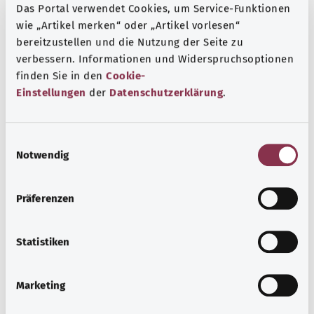
Das Portal verwendet Cookies, um Service-Funktionen
wie „Artikel merken“ oder „Artikel vorlesen“
bereitzustellen und die Nutzung der Seite zu
verbessern. Informationen und Widerspruchsoptionen
finden Sie in den
Cookie-
Einstellungen
der
Datenschutzerklärung
.
E
Notwendig
i
n
w
Präferenzen
Mpox
i
l
Mpox sind eine Viruserkrankung mit charakteristischen
l
Statistiken
Hautveränderungen. Eine Ansteckung erfolgt bei engem
i
Kontakt zu infizierten Tieren oder Menschen.
g
Marketing
Ayrıntılı bilgi edinin
u
n