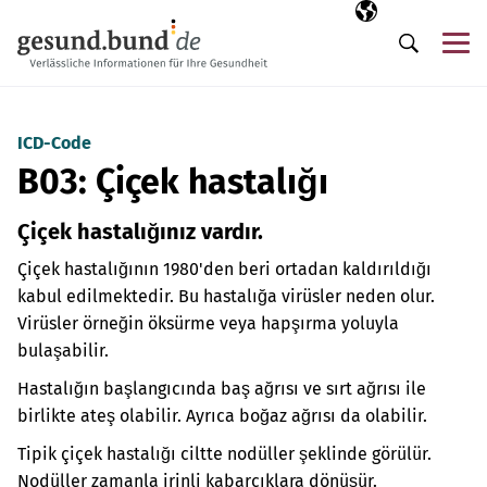
Gezinme menüsünü atla
Seçili dil
TR
Me
Arama
ICD-Code
B03: Çiçek hastalığı
Çiçek hastalığınız vardır.
Çiçek hastalığının 1980'den beri ortadan kaldırıldığı
kabul edilmektedir. Bu hastalığa virüsler neden olur.
Virüsler örneğin öksürme veya hapşırma yoluyla
bulaşabilir.
Hastalığın başlangıcında baş ağrısı ve sırt ağrısı ile
birlikte ateş olabilir. Ayrıca boğaz ağrısı da olabilir.
Tipik çiçek hastalığı ciltte nodüller şeklinde görülür.
Nodüller zamanla irinli kabarcıklara dönüşür.